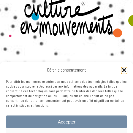
Culture en mouvements
est un collectif artistique
Gérer le consentement
toulousain qui crée et produit des spectacles
vivants depuis 2007.
Pour offrir les meilleures expériences, nous utilisons des technologies telles que les
cookies pour stocker et/ou accéder aux informations des appareils. Le fait de
consentir à ces technologies nous permettra de traiter des données telles que le
Les artistes et technicien·nes réuni·es en son sein
comportement de navigation ou les ID uniques sur ce site. Le fait de ne pas
partagent la volonté de rendre la culture
consentir ou de retirer son consentement peut avoir un effet négatif sur certaines
caractéristiques et fonctions.
accessible à tous et toutes, en salle, dans la rue,
dans des musées… partout où l’art s’invite et
s’invente.
Accepter